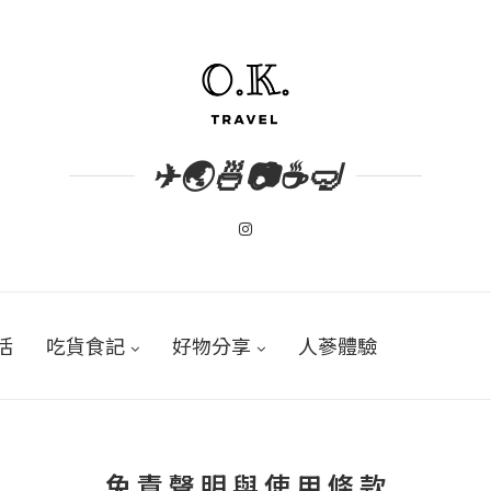
✈🌏🍜📷☕🤿
活
吃貨食記
好物分享
人蔘體驗
免 責 聲 明 與 使 用 條 款