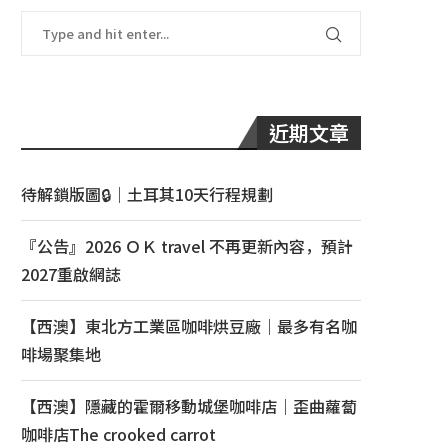
近期文章
待解鎖版圖🔒｜土耳其10天行程規劃
『公告』2026 ＯＫ travel 不再更新內容，預計
2027重啟網誌
【西澳】東北方工業區咖啡烘豆廠｜最多有名咖
啡場聚集地
【西澳】隱藏的霍爾移動城堡咖啡店｜歪曲蘿蔔
咖啡店The crooked carrot