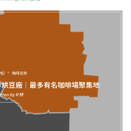
食記
咖啡足跡
啡烘豆廠｜最多有名咖啡場聚集地
itten by
R 特