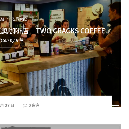
足跡
吃貨食記
啡店｜TWO CRACKS COFFEE
itten by
R 特
 月 27 日
0 留言