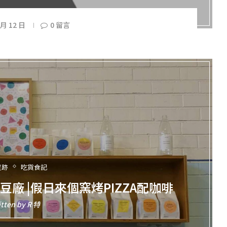
 月 12 日
0 留言
足跡
吃貨食記
烘豆廠 |假日來個窯烤PIZZA配咖啡
itten by
R 特