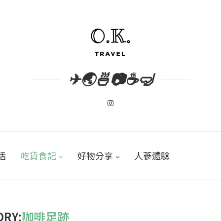
✈🌏🍜📷☕🤿
活
吃貨食記
好物分享
人蔘體驗
ORY:
咖啡足跡