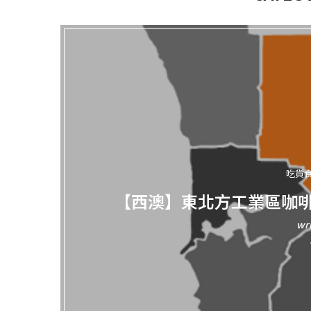
吃貨
【西澳】東北方工業區咖
wr