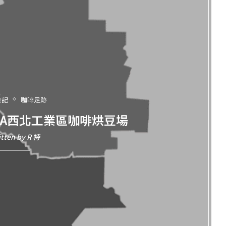
食記
咖啡足跡
RA西北工業區咖啡烘豆場
itten by
R 特
銷烤肉包｜
待解鎖版圖🔒｜土耳其10天行程規劃
cher
2026 年 3 月 19 日
 日