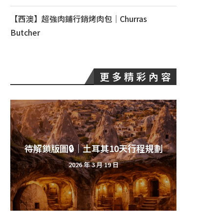
【西澳】超強肉鋪行銷烤肉包｜Churras
Butcher
更 多 精 彩 內 容
『公告』2026 ＯＫ travel 不再更新
【西澳
內容，預計2027重啟網誌
2026 年 1 月 4 日