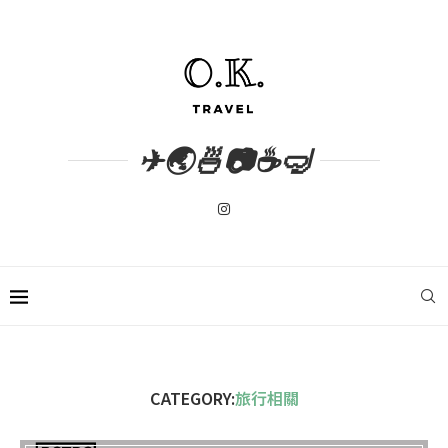
✈🌏🍜📷☕🤿
CATEGORY:
旅行相關