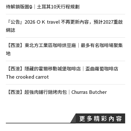
待解鎖版圖🔒｜土耳其10天行程規劃
『公告』2026 ＯＫ travel 不再更新內容，預計2027重啟
網誌
【西澳】東北方工業區咖啡烘豆廠｜最多有名咖啡場聚集
地
【西澳】隱藏的霍爾移動城堡咖啡店｜歪曲蘿蔔咖啡店
The crooked carrot
【西澳】超強肉鋪行銷烤肉包｜Churras Butcher
更 多 精 彩 內 容