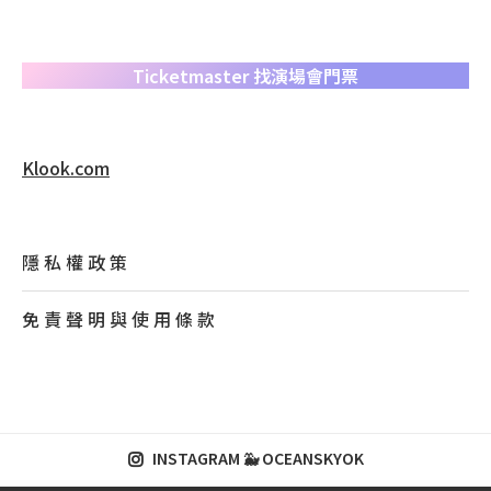
Ticketmaster 找演場會門票
Klook.com
隱 私 權 政 策
免 責 聲 明 與 使 用 條 款
INSTAGRAM 🐳 OCEANSKYOK