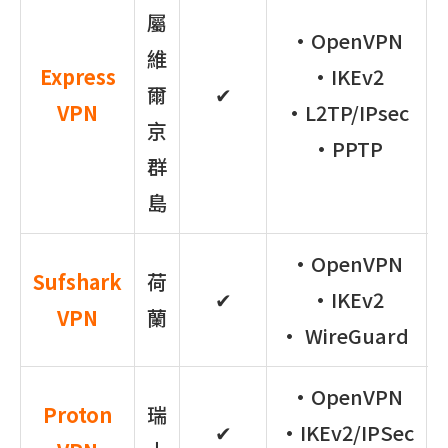
屬
•OpenVPN
維
Express
•IKEv2
爾
✔
VPN
•L2TP/IPsec
京
•PPTP
群
島
•OpenVPN
Sufshark
荷
✔
•IKEv2
VPN
蘭
• WireGuard
•OpenVPN
Proton
瑞
✔
•IKEv2/IPSec