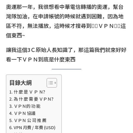
奧運那一年，我很想看中華電信轉播的奧運，幫台
灣隊加油，在申請帳號的時候就遇到困難，因為地
區不符，無法播放，這時候才搜尋到👉🏻ＶＰＮ👈🏻這
個東西~
讓我這個3Ｃ原始人長知識了，那這篇我們就來好好
看一下ＶＰＮ到底是什麼東西
目錄大綱
什 麼 是 Ｖ Ｐ Ｎ？
為 什 麼 需 要 ＶＰＮ？
ＶＰＮ的 功 能
ＶＰＮ 協議
ＶＰＮ 公 司 推 薦
VPN 月費 / 年費 (USD)