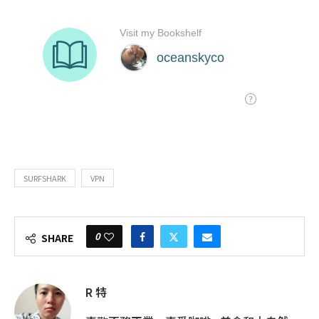
SURFSHARK
VPN
0
SHARE
R 特