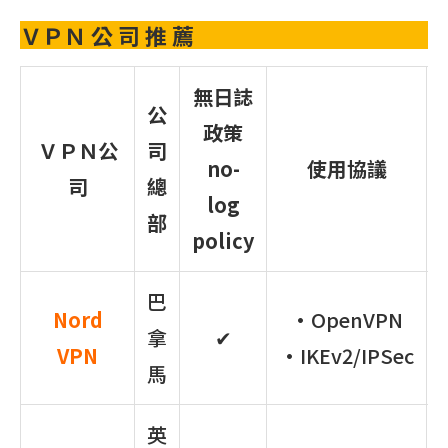
ＶＰＮ 公 司 推 薦
無日誌
公
政策
ＶＰＮ公
司
no-
使用協議
司
總
log
部
policy
巴
Nord
•OpenVPN
拿
✔
VPN
•IKEv2/IPSec
馬
英