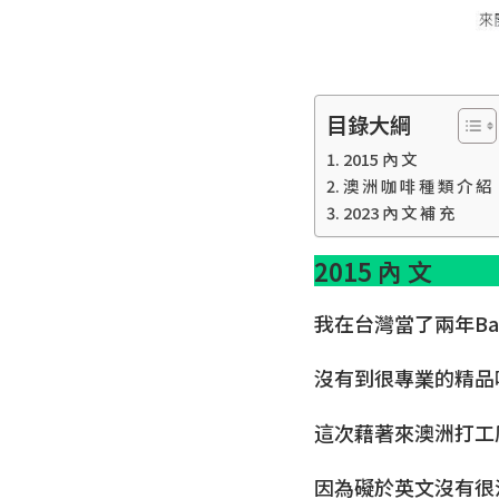
目錄大綱
2015 內 文
澳 洲 咖 啡 種 類 介 紹
2023 內 文 補 充
2015 內 文
我在台灣當了兩年Bar
沒有到很專業的精品
這次藉著來澳洲打工
因為礙於英文沒有很