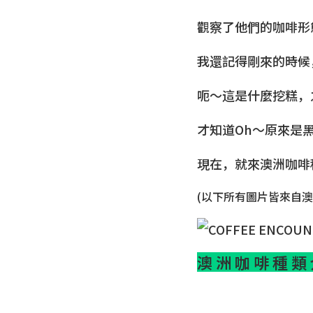
觀察了他們的咖啡形態
我還記得剛來的時候，對著
呃～這是什麼挖糕，
才知道Oh～原來是
現在，就來澳洲咖啡
(以下所有圖片皆來自
澳 洲 咖 啡 種 類