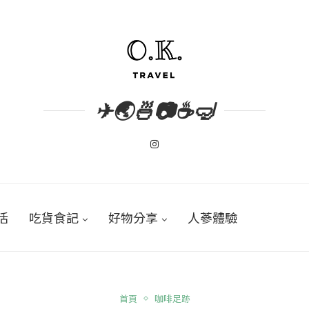
✈🌏🍜📷☕🤿
活
吃貨食記
好物分享
人蔘體驗
首頁
咖啡足跡