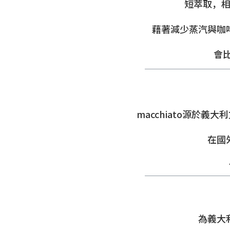
短萃取，
藉著減少蒸汽與咖
會比
macchiato源於義
在國
為義大