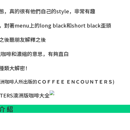
，真的很有他們自己的style，非常有趣
menu上的long black和short black歪頭
之後聽朋友解釋之後
黑咖啡和濃縮的意思，有夠直白
種類大解密！
澳洲咖啡人所出版的
ＣＯＦＦＥＥ ＥＮＣＯＵＮＴＥＲＳ
)
 介 紹