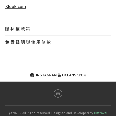
Klook.com
隱 私 權 政 策
免 責 聲 明 與 使 用 條 款
INSTAGRAM 🐳 OCEANSKYOK
@2020 - All Right Reserved. Designed and Developed by
OKtravel