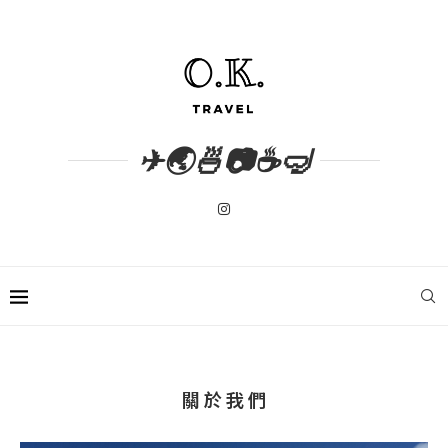
✈🌏🍜📷☕🤿
關 於 我 們