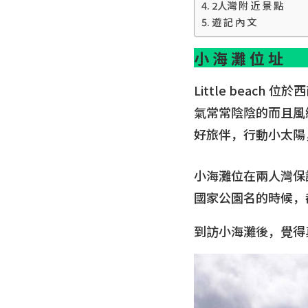
2人灣 附 近 景 點
遊 記 內 文
小 海 灘 位 址
Little beach
氣常常陰陰的而且風
好旅伴，行動小太陽
小海灘位在兩人灣保護區內
國家公園名的時候，
到訪小海灘後，覺得真