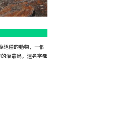
臨絕種的動物，一個
是吵雜的灌叢鳥，連名字都