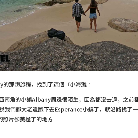
 Bay的那趟旅程，找到了這個『小海灘 』
西南角的小鎮Albany周邊很陌生，因為都沒去過，之前
這次想說我們都大老遠跑下去Esperance小鎮了，就沿路找
上面的照片卻美極了的地方