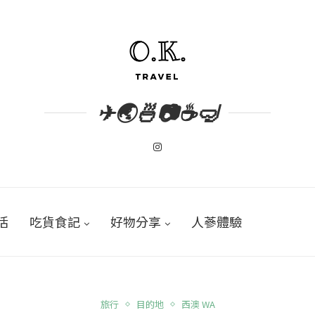
✈🌏🍜📷☕🤿
活
吃貨食記
好物分享
人蔘體驗
旅行
目的地
西澳 WA