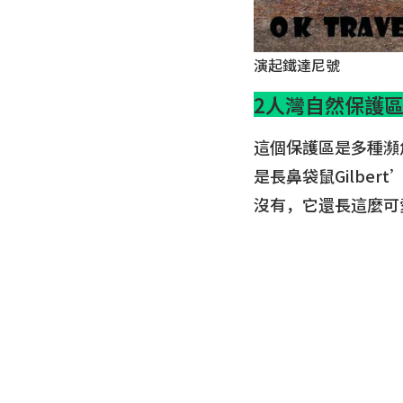
演起鐵達尼號
2人灣自然保護
這個保護區是多種瀕
是長鼻袋鼠Gilber
沒有，它還長這麼可愛