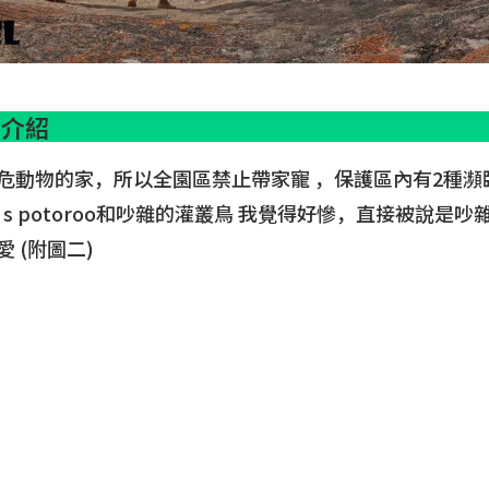
區介紹
危動物的家，所以全園區禁止帶家寵 ，保護區內有2種瀕
t’s potoroo和吵雜的灌叢鳥 我覺得好慘，直接被說
 (附圖二)