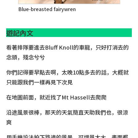
Blue-breasted fairywren
遊記內文
看著排隊要進去Bluff Knoll的車龍，只好打消去的
念頭，殘念兮兮
你們記得要早點去啊，太晚10點多去的話，大概就
只能跟我們一樣再見下次見
在地圖前面，就近找了Mt Hassell去爬爬
沿途風景很棒，那天的天氣簡直天助我們也，很涼
爽
用手機設法拍下路邊的風景，可惜風太大，畫面都