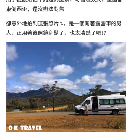
東倒西歪，還沒辦法對焦
卻意外地拍到這張照片↴，是一個開著露營車的男
人，正用著後照鏡刮鬍子，也太清楚了吧!?