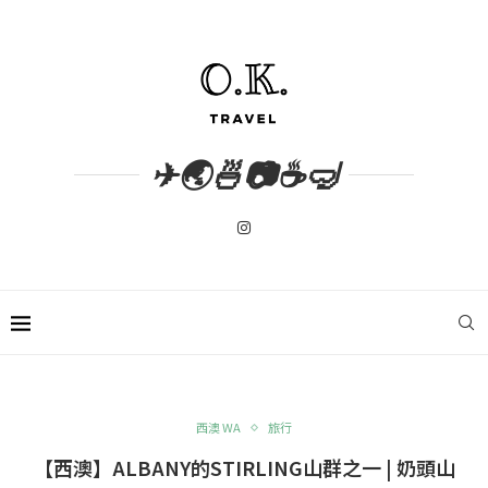
✈🌏🍜📷☕🤿
西澳 WA
旅行
【西澳】ALBANY的STIRLING山群之一 | 奶頭山