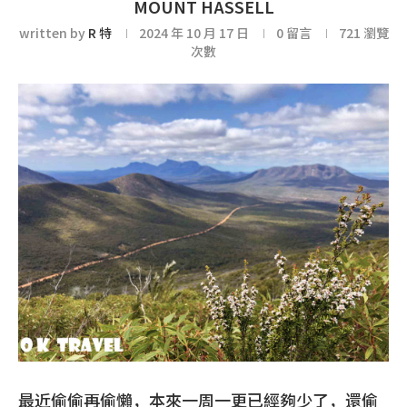
MOUNT HASSELL
written by
R 特
2024 年 10 月 17 日
0 留言
721
瀏覽
次數
最近偷偷再偷懶，本來一周一更已經夠少了，還偷