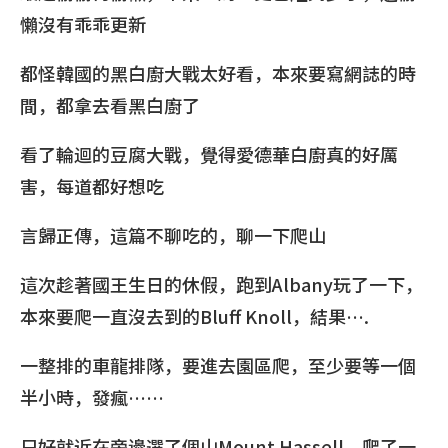
懶沒有乖乖更新
都怪韓國的黑白廚大戰太好看，本來要寫網誌的時
間，都拿去看黑白廚了
看了輪迴的豆腐大戰，覺得愛德華白廚真的好厲
害，每道都好想吃
言歸正傳，這篇不聊吃的，聊一下爬山
這次趁著國王生日的休假，跑到Albany玩了一下，
本來要爬一直沒去到的Bluff Knoll，結果….
一整排的車龍排隊，要進去園區爬，至少要等一個
半小時，發瘋……
只好就近在旁邊選了個山Mount Hassell，爬了一