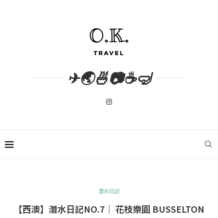
✈🌏🍜📷☕🤿
潛水日記
【西澳】潛水日記NO.7｜ 花枝樂園 BUSSELTON