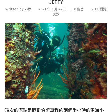
JETTY
written by
R 特
2021 年 3 月 22 日
0 留言
2.1K
瀏覽
次數
這次的潛點是距離伯斯車程約兩個半小時的沿海小