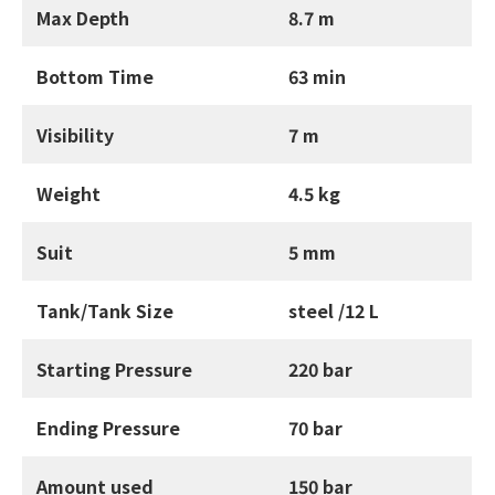
Max Depth
8.7 m
Bottom Time
63 min
Visibility
7 m
Weight
4.5 kg
Suit
5 mm
Tank/Tank Size
steel /12 L
Starting Pressure
220 bar
Ending Pressure
70 bar
Amount used
150 bar