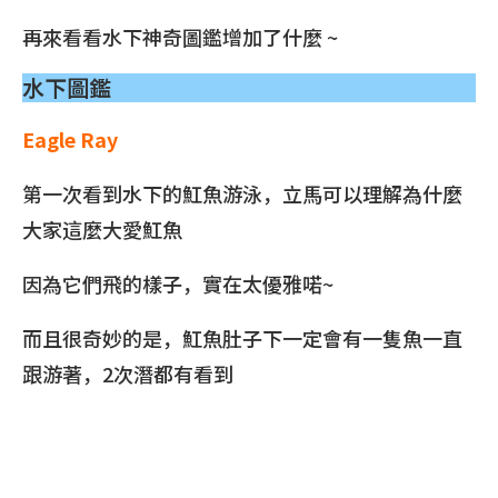
再來看看水下神奇圖鑑增加了什麼 ~
水下圖鑑
Eagle Ray
第一次看到水下的魟魚游泳，立馬可以理解為什麼
大家這麼大愛魟魚
因為它們飛的樣子，實在太優雅喏~
而且很奇妙的是，魟魚肚子下一定會有一隻魚一直
跟游著，2次潛都有看到