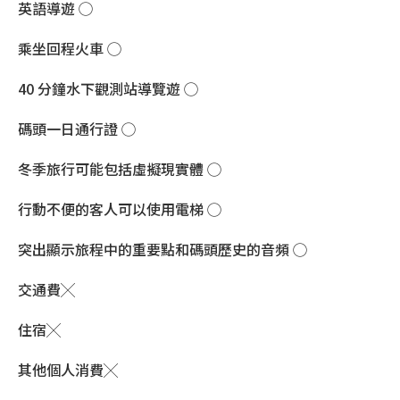
英語導遊 ◯
乘坐回程火車 ◯
40 分鐘水下觀測站導覽遊 ◯
碼頭一日通行證 ◯
冬季旅行可能包括虛擬現實體 ◯
行動不便的客人可以使用電梯 ◯
突出顯示旅程中的重要點和碼頭歷史的音頻 ◯
交通費╳
住宿╳
其他個人消費╳