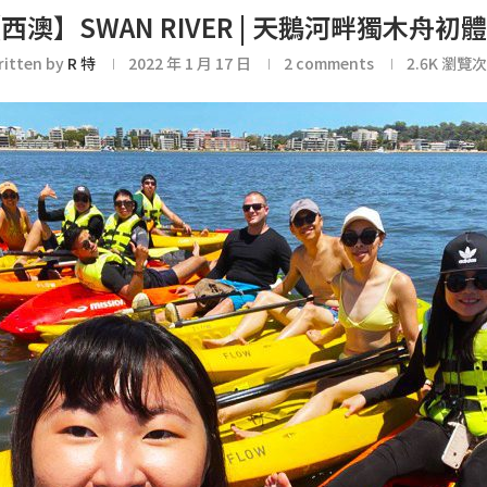
西澳】SWAN RIVER | 天鵝河畔獨木舟初
ritten by
R 特
2022 年 1 月 17 日
2 comments
2.6K
瀏覽次