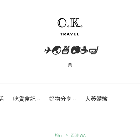
✈🌏🍜📷☕🤿
活
吃貨食記
好物分享
人蔘體驗
旅行
西澳 WA