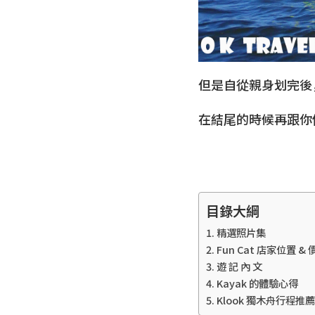
但是自從親身划完後
在結尾的時候再跟你
目錄大綱
精選照片集
Fun Cat 店家位置 &
遊 記 內 文
Kayak 的體驗心得
Klook 獨木舟行程推薦