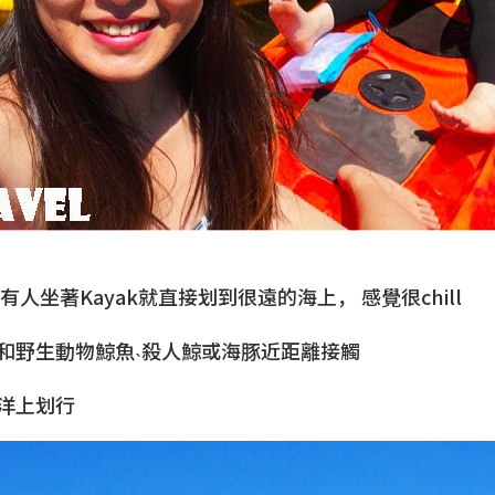
有人坐著Kayak就直接划到很遠的海上， 感覺很chill
和野生動物鯨魚˴殺人鯨或海豚近距離接觸
洋上划行