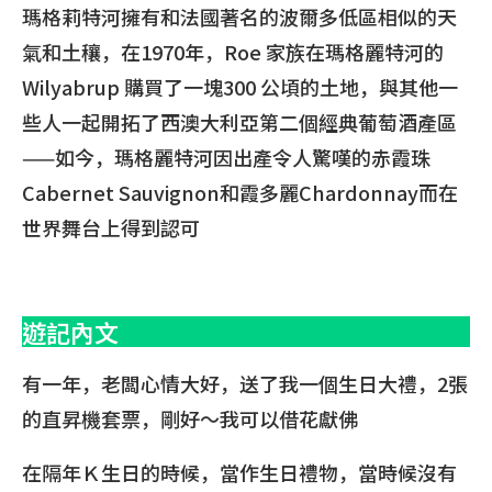
瑪格莉特河擁有和法國著名的波爾多低區相似的天
氣和土穰，在1970年，Roe 家族在瑪格麗特河的
Wilyabrup 購買了一塊300 公頃的土地，與其他一
些人一起開拓了西澳大利亞第二個經典葡萄酒產區
——如今，瑪格麗特河因出產令人驚嘆的赤霞珠
Cabernet Sauvignon和霞多麗Chardonnay而在
世界舞台上得到認可
遊記內文
有一年，老闆心情大好，送了我一個生日大禮，2張
的直昇機套票，剛好～我可以借花獻佛
在隔年Ｋ生日的時候，當作生日禮物，當時候沒有