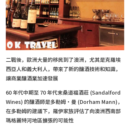
二戰後，歐洲大量的移民到了澳洲，尤其是克羅埃
西亞人和義大利人，帶來了新的釀酒技術和知識，
讓商業釀酒業加速發展
60 年代中期至 70 年代末桑道福酒莊 (Sandalford
Wines) 的釀酒師是多勒姆·曼 (Dorham Mann)，
在多勒姆的建議下，羅伊家族評估了向澳洲西南部
瑪格麗特河地區擴張的可能性