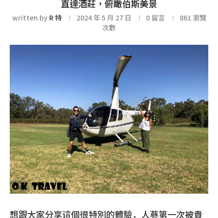
直達酒莊，俯瞰伯斯美景
written by
R 特
2024 年 5 月 27 日
0 留言
861
瀏覽
次數
想跟大家分享這個很特別的體驗，人蔘第一次被貴