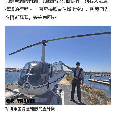
司機看到我們到，跟我們說前面還有一組客人是選
擇短的行程 – 『 直昇機欣賞伯斯上空』，叫我們先
在附近逛逛，等等再回來
準備乘坐像蒼蠅般的直升機