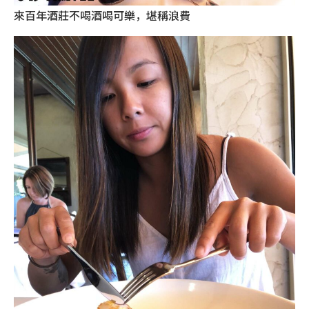
來百年酒莊不喝酒喝可樂，堪稱浪費