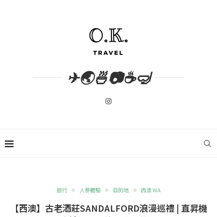
✈🌏🍜📷☕🤿
旅行
人蔘體驗
目的地
西澳 WA
【西澳】古老酒莊SANDALFORD浪漫巡禮 | 直昇機