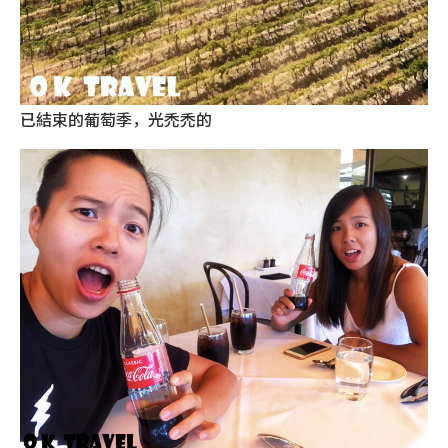
已結束的葡萄季，光禿禿的