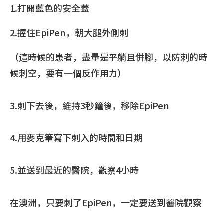
1.打開藍色的安全蓋
2.握住EpiPen，朝大腿外側刺
（這時候的患者，盡量是平躺且併腳，以防刺的時
候刺空，要有一個反作用力）
3.刺下去後，維持3秒鐘後，移除EpiPen
4.用麥克筆寫下刺入的時間和日期
5.並送到最近的醫院，觀察4小時
在澳洲，只要刺了EpiPen，一定要送到醫院觀察