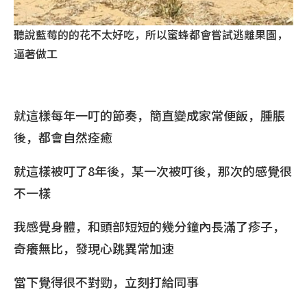
聽說藍莓的的花不太好吃，所以蜜蜂都會嘗試逃離果園，
逼著做工
就這樣每年一叮的節奏，簡直變成家常便飯，腫脹
後，都會自然痊癒
就這樣被叮了8年後，某一次被叮後，那次的感覺很
不一樣
我感覺身體，和頭部短短的幾分鐘內長滿了疹子，
奇癢無比，發現心跳異常加速
當下覺得很不對勁，立刻打給同事