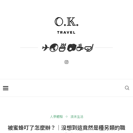
✈🌏🍜📷☕🤿
人蔘體驗
澳洲生活
被蜜蜂叮了怎麼辦？｜沒想到這竟然是種另類的職