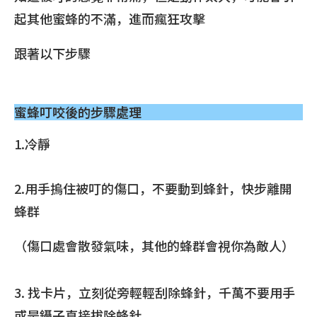
起其他蜜蜂的不滿，進而瘋狂攻擊
跟著以下步驟
蜜蜂叮咬後的步驟處理
1.冷靜
2.用手摀住被叮的傷口，不要動到蜂針，快步離開
蜂群
（傷口處會散發氣味，其他的蜂群會視你為敵人）
3. 找卡片，立刻從旁輕輕刮除蜂針，千萬不要用手
或是鑷子直接拔除蜂針