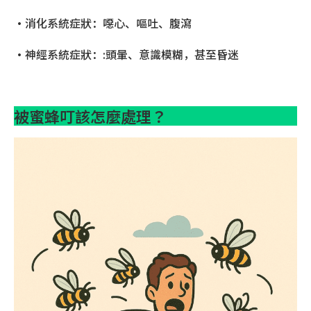
•消化系統症狀：噁心、嘔吐、腹瀉
•神經系統症狀：:頭暈、意識模糊，甚至昏迷
被蜜蜂叮該怎麼處理？