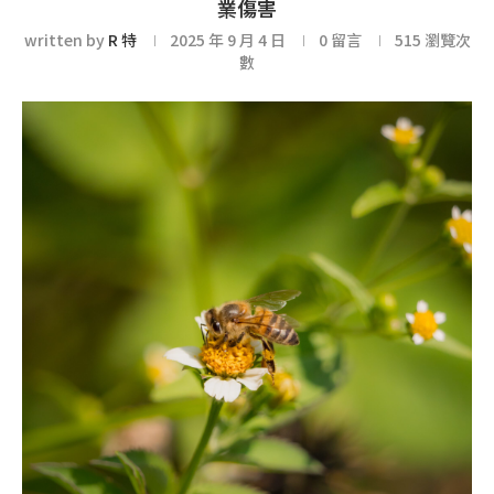
業傷害
written by
R 特
2025 年 9 月 4 日
0 留言
515
瀏覽次
數