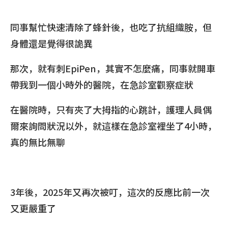
同事幫忙快速清除了蜂針後，也吃了抗組織胺，但
身體還是覺得很詭異
那次，就有刺EpiPen，其實不怎麼痛，同事就開車
帶我到一個小時外的醫院，在急診室觀察症狀
在醫院時，只有夾了大拇指的心跳計，護理人員偶
爾來詢問狀況以外，就這樣在急診室裡坐了4小時，
真的無比無聊
3年後，2025年又再次被叮，這次的反應比前一次
又更嚴重了