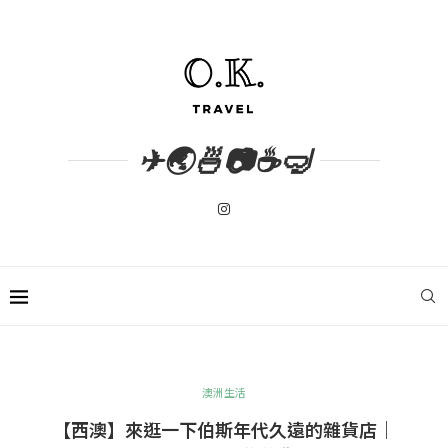
✈🌏🍜📷☕🤿
澳洲生活
【西澳】來逛一下伯斯年代久遠的雜貨店｜