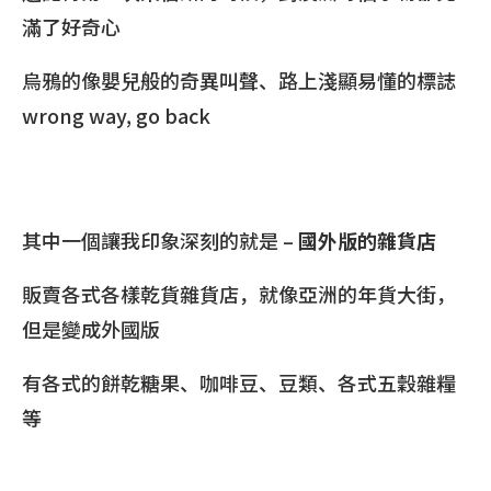
滿了好奇心
烏鴉的像嬰兒般的奇異叫聲、路上淺顯易懂的標誌
wrong way, go back
其中一個讓我印象深刻的就是 –
國外版的雜貨店
販賣各式各樣乾貨雜貨店，就像亞洲的年貨大街，
但是變成外國版
有各式的餅乾糖果、咖啡豆、豆類、各式五穀雜糧
等