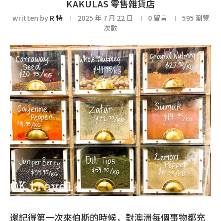
KAKULAS 零售雜貨店
written by
R 特
2025 年 7 月 22 日
0 留言
595
瀏覽
次數
還記得第一次來伯斯的時候，對澳洲每個事物都充