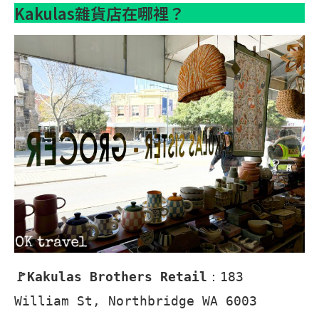
Kakulas雜貨店在哪裡？
🚩Kakulas Brothers Retail
：183
William St, Northbridge WA 6003