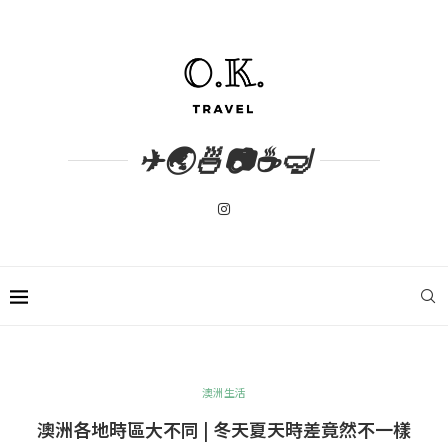
✈🌏🍜📷☕🤿
澳洲生活
澳洲各地時區大不同 | 冬天夏天時差竟然不一樣