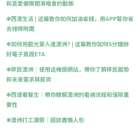
和喜愛樂團開演唱會的動態
✻
西澳生活 | 這篇教你如何加油省錢，用APP幫你省
去排隊時間
✻
如何用觀光簽入進澳洲? | 這篇教你如何5分鐘辦
好電子簽證ETA
✻移民澳洲｜使用這幾個網站，帶你了解移民趨勢
和未來需求與薪資
✻西澳看醫生｜帶你瞭解澳洲的看病流程和保險重
要性
✻澳洲打工渡假｜超詳盡懶人包