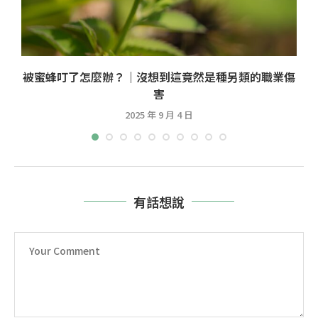
被蜜蜂叮了怎麼辦？｜沒想到這竟然是種另類的職業傷
害
2025 年 9 月 4 日
有話想說