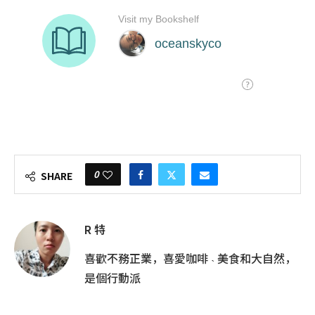
0
SHARE
R 特
喜歡不務正業，喜愛咖啡 ˴ 美食和大自然，
是個行動派