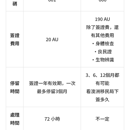
碼
190 AU
除了簽證費，還
簽證
有其他費用
20 AU
費用
•身體檢查
•良民證
•生物辨識
3、6、12個月都
停留
簽證一年有效期，一次
有可能
時間
最多停留3個月
看澳洲移民局下
簽多久
處理
72 小時
不一定
時間