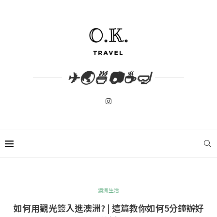
✈🌏🍜📷☕🤿
澳洲生活
如何用觀光簽入進澳洲? | 這篇教你如何5分鐘辦好