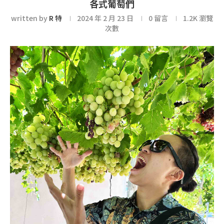
各式葡萄們
written by
R 特
2024 年 2 月 23 日
0 留言
1.2K
瀏覽
次數