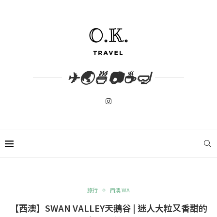
✈🌏🍜📷☕🤿
旅行
西澳 WA
【西澳】SWAN VALLEY天鵝谷 | 迷人大粒又香甜的