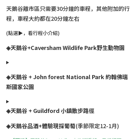
天鵝谷離市區只需要30分鐘的車程，其他附加的行
程，車程大約都在20分鐘左右
(點選▶，看行程小介紹)
◈天鵝谷+Caversham Wildlife Park野生動物園
◈天鵝谷 + John forest National Park 約翰佛瑞
斯國家公園
◈天鵝谷 + Guildford 小鎮散步路徑
◈天鵝谷品酒+體驗現採葡萄
(季節限定12-1月)