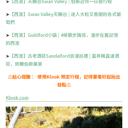
➤
【西澳】天鵝谷Swan Valley | 伯斯近郊一日遊行程
➤
【西澳】Swan Valley天鵝谷 | 迷人大粒又香甜的各式葡
萄們
➤
【西澳】Guildford小鎮 | 4條散步路徑，漫步在舊記憶
的西澳
➤
【西澳】古老酒莊Sandalford浪漫巡禮 | 直昇機直達酒
莊，俯瞰伯斯美景
⚠️
貼心提醒 ： 使用Klook 預定行程，記得要看好起始出
發點
⚠️
Klook.com