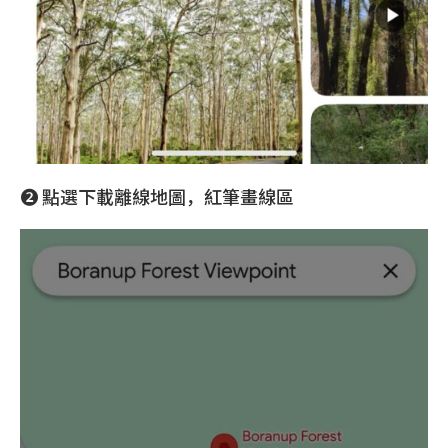
❷ 點選下載離線地圖，紅筆畫線區