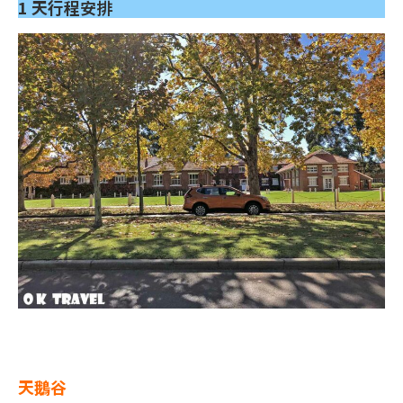
1 天行程
安排
天鵝谷