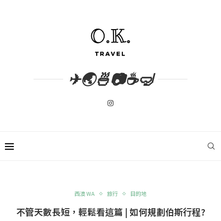
✈🌏🍜📷☕🤿
西澳 WA
旅行
目的地
不管天數長短，輕鬆看這篇 | 如何規劃伯斯行程?