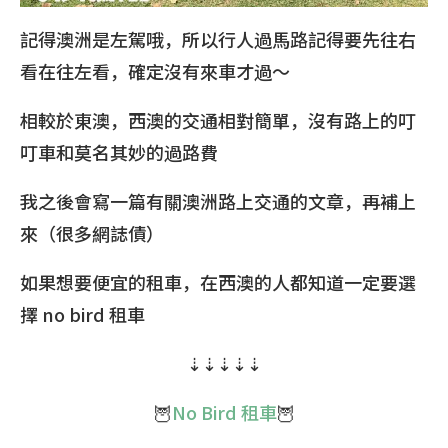
記得澳洲是左駕哦，所以行人過馬路記得要先往右
看在往左看，確定沒有來車才過～
相較於東澳，西澳的交通相對簡單，沒有路上的叮
叮車和莫名其妙的過路費
我之後會寫一篇有關澳洲路上交通的文章，再補上
來（很多網誌債）
如果想要便宜的租車，在西澳的人都知道一定要選
擇 no bird 租車
⇣⇣⇣⇣⇣
🦉
No Bird 租車
🦉